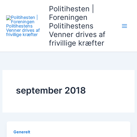
Gå
Politihesten |
til
Foreningen
indholdet
Politihestens
Venner drives af
frivillige kræfter
september 2018
Generelt