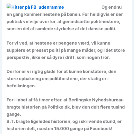
Og endnu
en gang kommer hestene på banen. For heldigvis er der
politisk velvilje overfor, at genindsætte politihestene,
som en del af samlede styrkelse af det danske politi.
For vi ved, at hestene er pengene værd, vil kunne
supplere et presset politi på mange måder, og i det store
perspektiv, ikke er så dyre i drift, som nogen tror.
Derfor er vi rigtig glade for at kunne konstatere, den
store opbakning om politihestene, der stadig er i
befolkningen.
For i løbet af få timer efter, at Berlingske Nyhedsbureau
bragte historien på Politiko.dk, blev den delt flere tusind
gange.
B.T. bragte ligeledes historien, og i skrivende stund, er
historien delt, næsten 15.000 gange på Facebook!